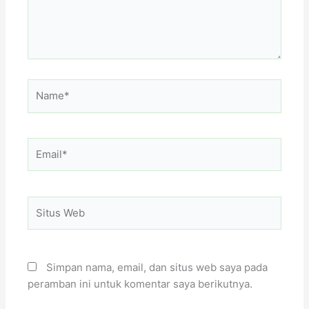
Name*
Email*
Situs
Web
Simpan nama, email, dan situs web saya pada
peramban ini untuk komentar saya berikutnya.