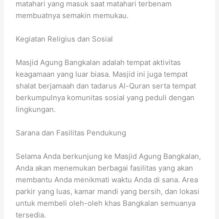
matahari yang masuk saat matahari terbenam
membuatnya semakin memukau.
Kegiatan Religius dan Sosial
Masjid Agung Bangkalan adalah tempat aktivitas
keagamaan yang luar biasa. Masjid ini juga tempat
shalat berjamaah dan tadarus Al-Quran serta tempat
berkumpulnya komunitas sosial yang peduli dengan
lingkungan.
Sarana dan Fasilitas Pendukung
Selama Anda berkunjung ke Masjid Agung Bangkalan,
Anda akan menemukan berbagai fasilitas yang akan
membantu Anda menikmati waktu Anda di sana. Area
parkir yang luas, kamar mandi yang bersih, dan lokasi
untuk membeli oleh-oleh khas Bangkalan semuanya
tersedia.