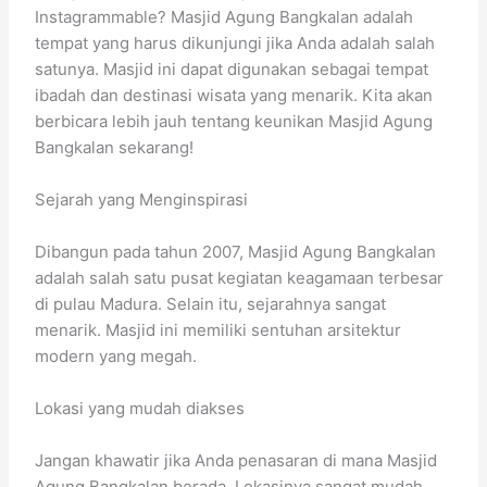
Instagrammable? Masjid Agung Bangkalan adalah
tempat yang harus dikunjungi jika Anda adalah salah
satunya. Masjid ini dapat digunakan sebagai tempat
ibadah dan destinasi wisata yang menarik. Kita akan
berbicara lebih jauh tentang keunikan Masjid Agung
Bangkalan sekarang!
Sejarah yang Menginspirasi
Dibangun pada tahun 2007, Masjid Agung Bangkalan
adalah salah satu pusat kegiatan keagamaan terbesar
di pulau Madura. Selain itu, sejarahnya sangat
menarik. Masjid ini memiliki sentuhan arsitektur
modern yang megah.
Lokasi yang mudah diakses
Jangan khawatir jika Anda penasaran di mana Masjid
Agung Bangkalan berada. Lokasinya sangat mudah