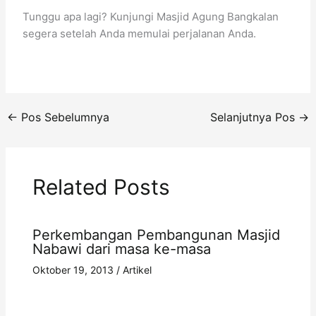
Tunggu apa lagi? Kunjungi Masjid Agung Bangkalan
segera setelah Anda memulai perjalanan Anda.
←
Pos Sebelumnya
Selanjutnya Pos
→
Related Posts
Perkembangan Pembangunan Masjid
Nabawi dari masa ke-masa
Oktober 19, 2013
/
Artikel