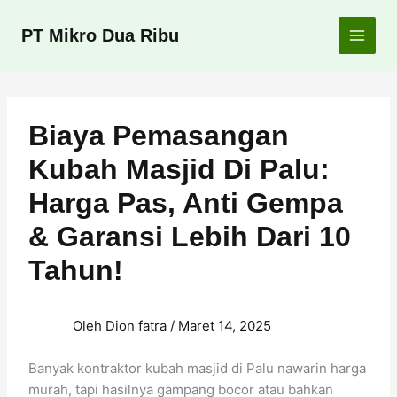
Lewati
ke
PT Mikro Dua Ribu
konten
Biaya Pemasangan
Kubah Masjid Di Palu:
Harga Pas, Anti Gempa
& Garansi Lebih Dari 10
Tahun!
Oleh
Dion fatra
/
Maret 14, 2025
Banyak kontraktor kubah masjid di Palu nawarin harga
murah, tapi hasilnya gampang bocor atau bahkan